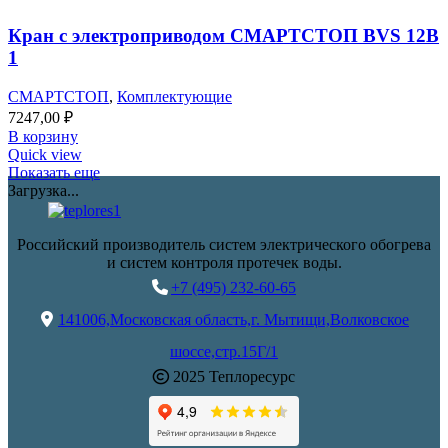
Кран с электроприводом СМАРТСТОП BVS 12B
1
СМАРТСТОП
,
Комплектующие
7247,00
₽
В корзину
Quick view
Показать еще
Загрузка...
Российский производитель систем электрического обогрева
и систем контроля протечек воды.
+7 (495) 232-60-65
141006,Московская область,г. Мытищи,Волковское
шоссе,стр.15Г/1
2025 Теплоресурс